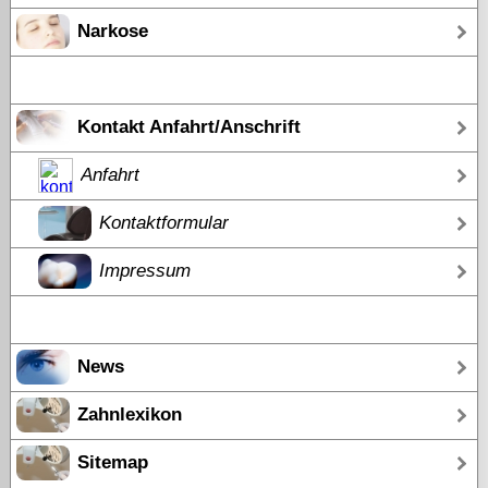
Narkose
Kontakt Anfahrt/Anschrift
Anfahrt
Kontaktformular
Impressum
News
Zahnlexikon
Sitemap