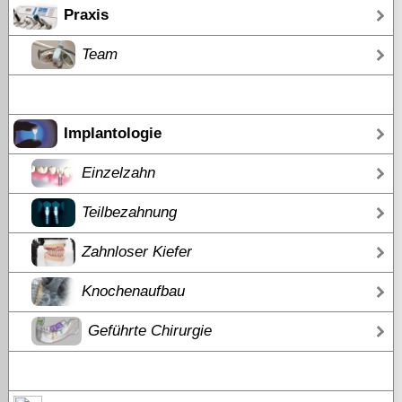
Praxis
Team
Implantologie
Einzelzahn
Teilbezahnung
Zahnloser Kiefer
Knochenaufbau
Geführte Chirurgie