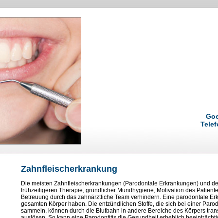
Goe
Telef
Zahnfleischerkrankung
Die meisten Zahnfleischerkrankungen (Parodontale Erkrankungen) und der
frühzeitigeren Therapie, gründlicher Mundhygiene, Motivation des Patienten
Betreuung durch das zahnärztliche Team verhindern. Eine parodontale E
gesamten Körper haben. Die entzündlichen Stoffe, die sich bei einer Parodo
sammeln, können durch die Blutbahn in andere Bereiche des Körpers tran
auslösen. So kann eine Parodontitis die Gesundheit erheblich beeinträchti