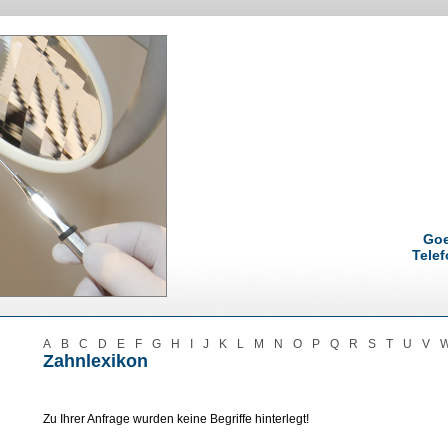
Goe
Telef
A
B
C
D
E
F
G
H
I
J
K
L
M
N
O
P
Q
R
S
T
U
V
Zahnlexikon
Zu Ihrer Anfrage wurden keine Begriffe hinterlegt!