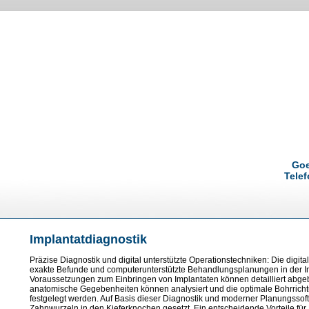
Goe
Telef
Implantatdiagnostik
Präzise Diagnostik und digital unterstützte Operationstechniken: Die digit
exakte Befunde und computerunterstützte Behandlungsplanungen in der Imp
Voraussetzungen zum Einbringen von Implantaten können detailliert abg
anatomische Gegebenheiten können analysiert und die optimale Bohrrichtu
festgelegt werden. Auf Basis dieser Diagnostik und moderner Planungssoft
Zahnwurzeln in den Kieferknochen gesetzt. Ein entscheidende Vorteile für P