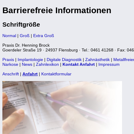
Barrierefreie Informationen
Schriftgröße
Normal
|
Groß
|
Extra Groß
Praxis Dr. Henning Brock
Goerdeler Straße 19 · 24937 Flensburg · Tel.: 0461 41268 · Fax: 04
Praxis
|
Implantologie
|
Digitale Diagnostik
|
Zahnästhetik
|
Metallfrei
Narkose
|
News
|
Zahnlexikon
|
Kontakt Anfahrt
|
Impressum
Anschrift
|
Anfahrt
|
Kontaktformular