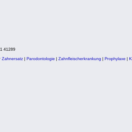
61 41289
er Zahnersatz
|
Parodontologie
|
Zahnfleischerkrankung
|
Prophylaxe
|
K