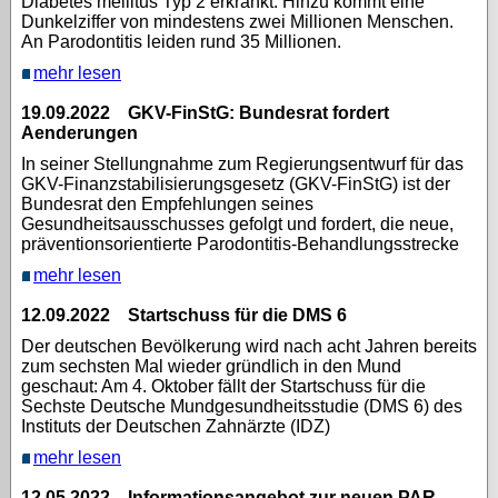
Diabetes mellitus Typ 2 erkrankt. Hinzu kommt eine
Dunkelziffer von mindestens zwei Millionen Menschen.
An Parodontitis leiden rund 35 Millionen.
mehr lesen
19.09.2022 GKV-FinStG: Bundesrat fordert
Aenderungen
In seiner Stellungnahme zum Regierungsentwurf für das
GKV-Finanzstabilisierungsgesetz (GKV-FinStG) ist der
Bundesrat den Empfehlungen seines
Gesundheitsausschusses gefolgt und fordert, die neue,
präventionsorientierte Parodontitis-Behandlungsstrecke
mehr lesen
12.09.2022 Startschuss für die DMS 6
Der deutschen Bevölkerung wird nach acht Jahren bereits
zum sechsten Mal wieder gründlich in den Mund
geschaut: Am 4. Oktober fällt der Startschuss für die
Sechste Deutsche Mundgesundheitsstudie (DMS 6) des
Instituts der Deutschen Zahnärzte (IDZ)
mehr lesen
12.05.2022 Informationsangebot zur neuen PAR-