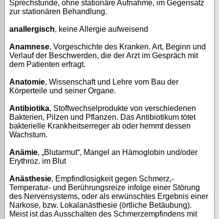
Sprechstunde, ohne stationäre Aufnahme, im Gegensatz
zur stationären Behandlung.
anallergisch
, keine Allergie aufweisend
Anamnese
, Vorgeschichte des Kranken. Art, Beginn und
Verlauf der Beschwerden, die der Arzt im Gespräch mit
dem Patienten erfragt.
Anatomie
, Wissenschaft und Lehre vom Bau der
Körperteile und seiner Organe.
Antibiotika
, Stoffwechselprodukte von verschiedenen
Bakterien, Pilzen und Pflanzen. Das Antibiotikum tötet
bakterielle Krankheitserreger ab oder hemmt dessen
Wachstum.
Anämie
, „Blutarmut“, Mangel an Hämoglobin und/oder
Erythroz. im Blut
Anästhesie
, Empfindlosigkeit gegen Schmerz,-
Temperatur- und Berührungsreize infolge einer Störung
des Nervensystems, oder als erwünschtes Ergebnis einer
Narkose, bzw. Lokalanästhesie (örtliche Betäubung).
Meist ist das Ausschalten des Schmerzempfindens mit