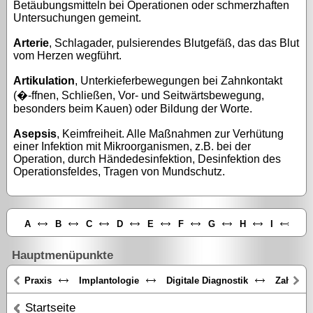
Betäubungsmitteln bei Operationen oder schmerzhaften
Untersuchungen gemeint.
Arterie
, Schlagader, pulsierendes Blutgefäß, das das Blut
vom Herzen wegführt.
Artikulation
, Unterkieferbewegungen bei Zahnkontakt
(�-ffnen, Schließen, Vor- und Seitwärtsbewegung,
besonders beim Kauen) oder Bildung der Worte.
Asepsis
, Keimfreiheit. Alle Maßnahmen zur Verhütung
einer Infektion mit Mikroorganismen, z.B. bei der
Operation, durch Händedesinfektion, Desinfektion des
Operationsfeldes, Tragen von Mundschutz.
A
B
C
D
E
F
G
H
I
J
Hauptmenüpunkte
Praxis
Implantologie
Digitale Diagnostik
Zahnästh
Startseite