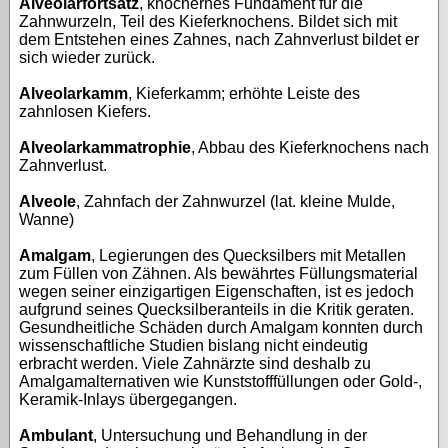
Alveolarfortsatz
, knöchernes Fundament für die
Zahnwurzeln, Teil des Kieferknochens. Bildet sich mit
dem Entstehen eines Zahnes, nach Zahnverlust bildet er
sich wieder zurück.
Alveolarkamm
, Kieferkamm; erhöhte Leiste des
zahnlosen Kiefers.
Alveolarkammatrophie
, Abbau des Kieferknochens nach
Zahnverlust.
Alveole
, Zahnfach der Zahnwurzel (lat. kleine Mulde,
Wanne)
Amalgam
, Legierungen des Quecksilbers mit Metallen
zum Füllen von Zähnen. Als bewährtes Füllungsmaterial
wegen seiner einzigartigen Eigenschaften, ist es jedoch
aufgrund seines Quecksilberanteils in die Kritik geraten.
Gesundheitliche Schäden durch Amalgam konnten durch
wissenschaftliche Studien bislang nicht eindeutig
erbracht werden. Viele Zahnärzte sind deshalb zu
Amalgamalternativen wie Kunststofffüllungen oder Gold-,
Keramik-Inlays übergegangen.
Ambulant
, Untersuchung und Behandlung in der