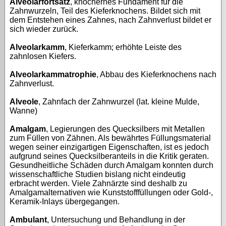
Alveolarfortsatz
, knöchernes Fundament für die
Zahnwurzeln, Teil des Kieferknochens. Bildet sich mit
dem Entstehen eines Zahnes, nach Zahnverlust bildet er
sich wieder zurück.
Alveolarkamm
, Kieferkamm; erhöhte Leiste des
zahnlosen Kiefers.
Alveolarkammatrophie
, Abbau des Kieferknochens nach
Zahnverlust.
Alveole
, Zahnfach der Zahnwurzel (lat. kleine Mulde,
Wanne)
Amalgam
, Legierungen des Quecksilbers mit Metallen
zum Füllen von Zähnen. Als bewährtes Füllungsmaterial
wegen seiner einzigartigen Eigenschaften, ist es jedoch
aufgrund seines Quecksilberanteils in die Kritik geraten.
Gesundheitliche Schäden durch Amalgam konnten durch
wissenschaftliche Studien bislang nicht eindeutig
erbracht werden. Viele Zahnärzte sind deshalb zu
Amalgamalternativen wie Kunststofffüllungen oder Gold-,
Keramik-Inlays übergegangen.
Ambulant
, Untersuchung und Behandlung in der