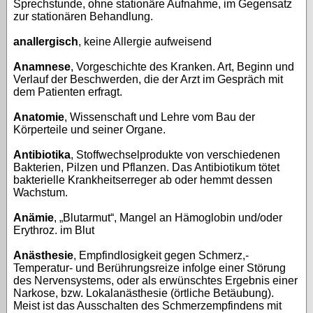
Sprechstunde, ohne stationäre Aufnahme, im Gegensatz
zur stationären Behandlung.
anallergisch
, keine Allergie aufweisend
Anamnese
, Vorgeschichte des Kranken. Art, Beginn und
Verlauf der Beschwerden, die der Arzt im Gespräch mit
dem Patienten erfragt.
Anatomie
, Wissenschaft und Lehre vom Bau der
Körperteile und seiner Organe.
Antibiotika
, Stoffwechselprodukte von verschiedenen
Bakterien, Pilzen und Pflanzen. Das Antibiotikum tötet
bakterielle Krankheitserreger ab oder hemmt dessen
Wachstum.
Anämie
, „Blutarmut“, Mangel an Hämoglobin und/oder
Erythroz. im Blut
Anästhesie
, Empfindlosigkeit gegen Schmerz,-
Temperatur- und Berührungsreize infolge einer Störung
des Nervensystems, oder als erwünschtes Ergebnis einer
Narkose, bzw. Lokalanästhesie (örtliche Betäubung).
Meist ist das Ausschalten des Schmerzempfindens mit