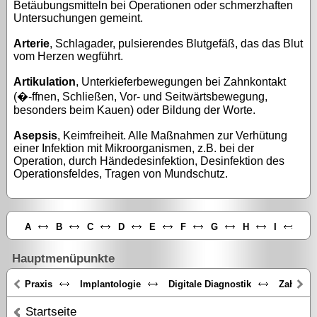
Betäubungsmitteln bei Operationen oder schmerzhaften
Untersuchungen gemeint.
Arterie
, Schlagader, pulsierendes Blutgefäß, das das Blut
vom Herzen wegführt.
Artikulation
, Unterkieferbewegungen bei Zahnkontakt
(�-ffnen, Schließen, Vor- und Seitwärtsbewegung,
besonders beim Kauen) oder Bildung der Worte.
Asepsis
, Keimfreiheit. Alle Maßnahmen zur Verhütung
einer Infektion mit Mikroorganismen, z.B. bei der
Operation, durch Händedesinfektion, Desinfektion des
Operationsfeldes, Tragen von Mundschutz.
A
B
C
D
E
F
G
H
I
J
Hauptmenüpunkte
Praxis
Implantologie
Digitale Diagnostik
Zahnästh
Startseite