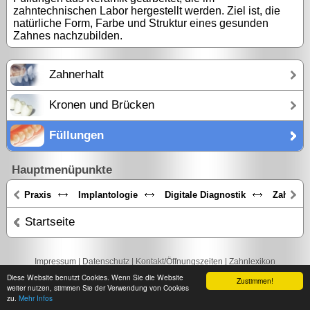
zahntechnischen Labor hergestellt werden. Ziel ist, die
natürliche Form, Farbe und Struktur eines gesunden
Zahnes nachzubilden.
Zahnerhalt
Kronen und Brücken
Füllungen
Hauptmenüpunkte
Praxis
Implantologie
Digitale Diagnostik
Zahnästh
Startseite
Impressum
|
Datenschutz
|
Kontakt/Öffnungszeiten
|
Zahnlexikon
Diese Website benutzt Cookies. Wenn Sie die Website
Zustimmen!
weiter nutzen, stimmen Sie der Verwendung von Cookies
zu.
Mehr Infos