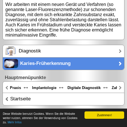
Wir arbeiten mit einem neuen Gerät und Verfahren (so
genannte Laser-Fluoreszenzmethode) zur schonenden
Diagnose, mit dem sich erkrankte Zahnsubstanz exakt,
zuverlässig und ohne Strahlenbelastung darstellen lässt.
Auch Karies im Frühstadium und versteckte Karies lassen
sich sicher erkennen. Eine frühe Diagnose ermöglicht
minimalinvasive Eingriffe.
Diagnostik
Karies-Früherkennung
Hauptmenüpunkte
Praxis
Implantologie
Digitale Diagnostik
Zahnästh
Startseite
Diese Website benutzt Cookies. Wenn Sie die Website
Zustimmen!
Impressum
|
Datenschutz
|
Kontakt/Öffnungszeiten
|
Zahnlexikon
weiter nutzen, stimmen Sie der Verwendung von Cookies
zu.
Mehr Infos