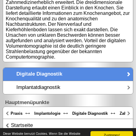
Zahnmedizinerheblich erweitert. Die dreidimensionale
Darstellung erlaubt einen Einblick in den Knochen. Sie
liefert detaillierte Informationen zum Knochenangebot, zur
Knochenqualität und zu den anatomischen
Nachbarstrukturen. Der Nervverlauf und
Kieferhöhlenboden lassen sich exakt darstellen. Die
Ursachen von unklaren Beschwerden können besser
aufgefunden und analysiert werden. Vorteil der digitalen
Volumentomographie ist die deutlich geringere
Strahlenbelastung gegenüber der bekannten
Computertomographie.
Digitale Diagnostik
Implantatdiagnostik
Hauptmenüpunkte
Praxis
Implantologie
Digitale Diagnostik
Zahnästh
Startseite
Diese Website benutzt Cookies. Wenn Sie die Website
Zustimmen!